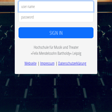
User
name:
Password:
SIGN IN
Hochschule für Musik und Theater
»Felix Mendelssohn Bartholdy« Leipzig
Webseite
Impressum
Datenschutzerklärung